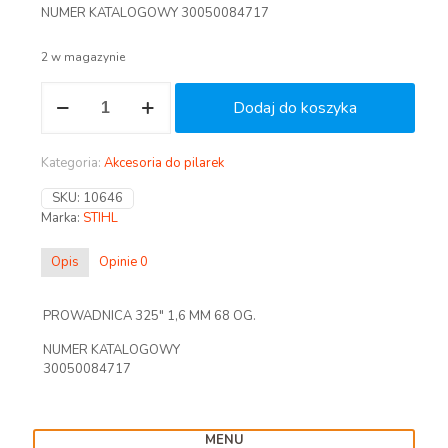
NUMER KATALOGOWY 30050084717
2 w magazynie
ilość
Dodaj do koszyka
PROWADNICA
STIHL
325"
Kategoria:
Akcesoria do pilarek
1,6
45
SKU:
10646
CM
Marka:
STIHL
Opis
Opinie
0
PROWADNICA 325″ 1,6 MM 68 OG.
NUMER KATALOGOWY
30050084717
MENU